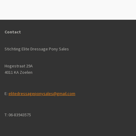
l
e
a
l
e
l
r
e
n
e
n
Contact
Stichting Elite Dressage Pony Sales
Hogestraat 29A
4011 KA Zoelen
E:
elitedressageponysales@gmail.com
T: 06-83943575