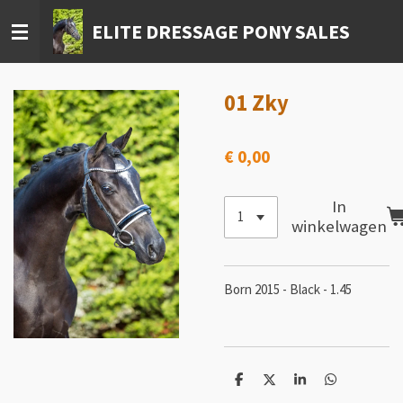
Ga
ELITE DRESSAGE PONY SALES
direct
naar
de
hoofdinhoud
01 Zky
€ 0,00
In
winkelwagen
Born 2015 - Black - 1.45
D
D
S
D
e
e
h
e