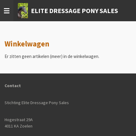
Ga
ELITE DRESSAGE PONY SALES
direct
naar
de
hoofdinhoud
Winkelwagen
Er zitten geen artikelen (meer) in de winkelwagen.
Contact
Stichting Elite Dressage Pony Sales
Hogestraat 29A
4011 KA Zoelen